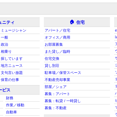
🏠
ュニティ
住宅
ミュージシャン
アパート／住宅
e
l
一般
オフィス／商用
政治
お部屋募集
相乗り
また貸し／臨時
探しています
住宅交換
地方ニュース
貸し別荘
文句言い放題
駐車場／保管スペース
保育の仕事
不動産売却事業
部屋／シェア
ービス
募集：アパート
財務
募集：転貸 / 一時貸し
作業／移動
募集：不動産
自動車