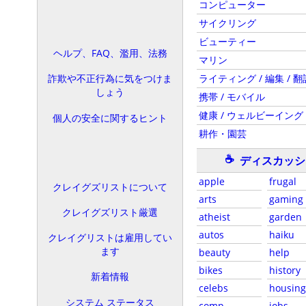
コンピューター
サイクリング
ビューティー
ヘルプ、FAQ、濫用、法務
マリン
ライティング / 編集 / 翻
詐欺や不正行為に気をつけま
しょう
携帯 / モバイル
健康 / ウェルビーイング
個人の安全に関するヒント
耕作・園芸
☕
ディスカッシ
apple
frugal
クレイグズリストについて
arts
gaming
クレイグズリスト厳選
atheist
garden
autos
haiku
クレイグリストは雇用してい
ます
beauty
help
bikes
history
新着情報
celebs
housing
システム ステータス
comp
jobs