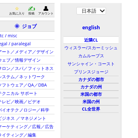
日本語
お気に入り
投稿
アカウント
ジョブ
🌞
english
tc / misc
近隣CL
egal / paralegal
ウィスラー/スカーミッシュ
アート／メディア／デザイン
カムループス
ウェブ／情報デザイン
サンシャイン・コースト
サロン／スパ／フィットネス
プリンスジョージ
システム／ネットワーク
カナダの都市
ソフトウェア／QA／DBA
カナダの州
テクニカル サポート
米国の都市
テレビ／映画／ビデオ
米国の州
CL全世界
バイオテクノロジー／科学
ビジネス ／マネジメント
マーケティング／広報／広告
ライティング／編集