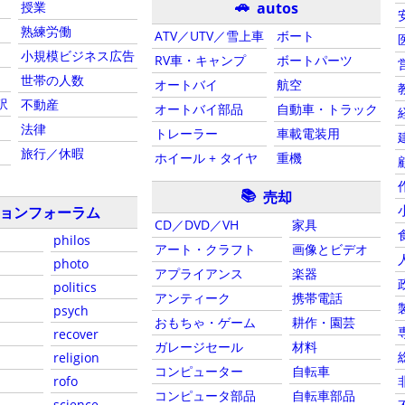
🚗
autos
授業
熟練労働
ATV／UTV／雪上車
ボート
小規模ビジネス広告
RV車・キャンプ
ボートパーツ
世帯の人数
オートバイ
航空
訳
不動産
オートバイ部品
自動車・トラック
法律
トレーラー
車載電装用
旅行／休暇
ホイール + タイヤ
重機
📚
売却
ョンフォーラム
CD／DVD／VH
家具
philos
アート・クラフト
画像とビデオ
photo
アプライアンス
楽器
politics
アンティーク
携帯電話
psych
おもちゃ・ゲーム
耕作・園芸
recover
ガレージセール
材料
religion
コンピューター
自転車
rofo
コンピュータ部品
自転車部品
science