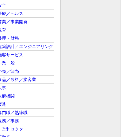
安全
医療／ヘルス
営業／事業開発
教育
経理・財務
建築設計／エンジニアリング
顧客サービス
作業一般
小売／卸売
食品／飲料／接客業
人事
政府機関
製造
専門職／熟練職
総務／事務
非営利セクター